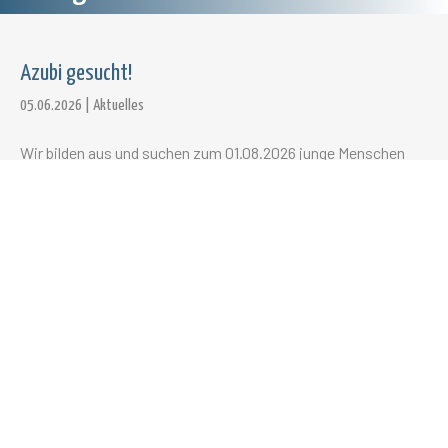
Azubi gesucht!
05.06.2026
|
Aktuelles
Wir bilden aus und suchen zum 01.08.2026 junge Menschen
für:
Metallbauer/in (m/w/d)
Zerspanungsmechaniker/in (m/w/d)
Forschungsprojekt mit EU-Förderung
05.06.2026
|
Aktuelles
Die Horst Hoopmann GmbH ist seit Jahrzehnten auf die